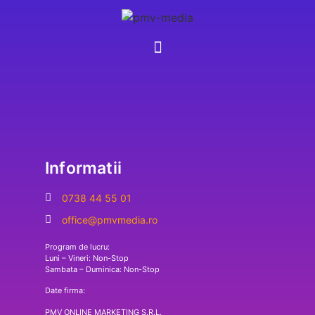
Informatii
0738 44 55 01
office@pmvmedia.ro
Program de lucru:
Luni – Vineri: Non-Stop
Sambata – Duminica: Non-Stop
Date firma:
PMV ONLINE MARKETING S.R.L.