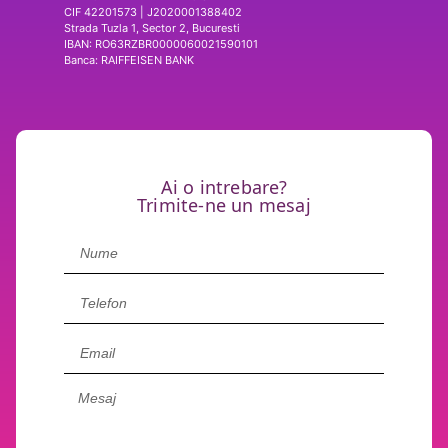
CIF 42201573 | J2020001388402
Strada Tuzla 1, Sector 2, Bucuresti
IBAN: RO63RZBR0000060021590101
Banca: RAIFFEISEN BANK
Ai o intrebare?
Trimite-ne un mesaj